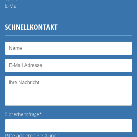
E-Mail:
info@stadtohnewatt.de
SCHNELLKONTAKT
Pflichtfeld
Sicherheitsfrage
*
Bitte addieren Sie 4 und 1.