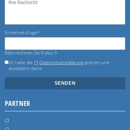
Pflichtfeld
Sicherheitsfrage
*
Bitte rechnen Sie 8 plus 9.
Ich habe die
Datenschutzerklärung
gelesen und
akzeptiere diese.
SENDEN
PARTNER
Stadt Grevesmühlen
Stadtwerke Grevesmühlen